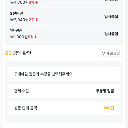
￦4,700원
6%↓
3천원권
일시품절
￦2,940원
2%↓
1천원권
일시품절
￦1,000원
0%↓
03
금액 확인
새로고침
구매하실 권종과 수량을 선택해주세요.
결제 수단
무통장 입금
상품 합계 금액
￦0원