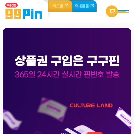
카드
몰
휴대폰
몰
무통장몰